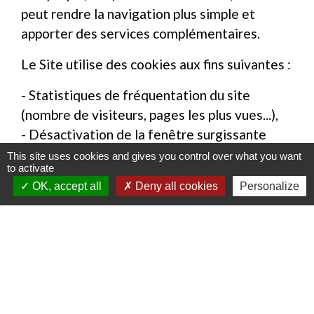
peut rendre la navigation plus simple et
apporter des services complémentaires.
Le Site utilise des cookies aux fins suivantes :
- Statistiques de fréquentation du site
(nombre de visiteurs, pages les plus vues...),
- Désactivation de la fenêtre surgissante
d'alertes en page d'accueil du site,
This site uses cookies and gives you control over what you want
to activate
- Validation de l’utilisation des cookies.
OK, accept all
Deny all cookies
Personalize
- Les cookies déposés sur votre terminal ont
une durée de vie limitée à 183 jours. Au-delà
de ce délai, ils sont automatiquement
supprimés.
La Structure n'utilise en aucun cas les
données récupérées par les cookies pour les