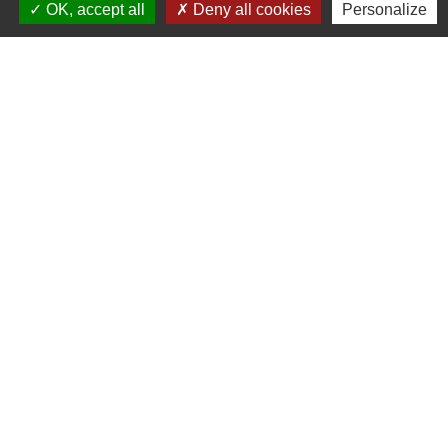
OK, accept all
Deny all cookies
Personalize
Liens utiles
Seine Normandie Agglomération
Office de tourisme
ADEME - Simulateurs de nos gestes climats
Département de l'Eure
Logements séniors
Mentions légales
-
Politique de confidentialité
-
Accessibilité
-
Plan du site
-
Gestion des cookies
Site créé en partenariat avec Réseau des Communes