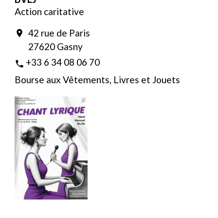
Action caritative
42 rue de Paris
location_on
27620 Gasny
+33 6 34 08 06 70
phone
Bourse aux Vêtements, Livres et Jouets