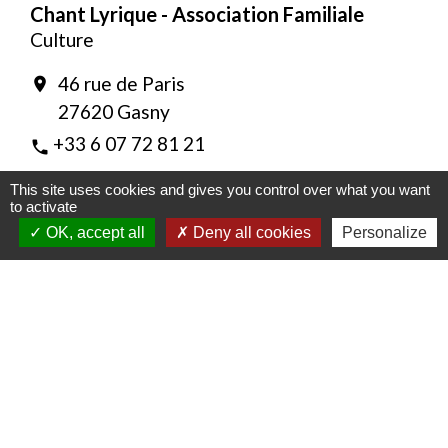
Chant Lyrique - Association Familiale
Culture
46 rue de Paris
location_on
27620 Gasny
+33 6 07 72 81 21
phone
Lancez-vous à la conquête du monde du
This site uses cookies and gives you control over what you want
chant lyrique
to activate
OK, accept all
Deny all cookies
Personalize
Comité de jumelage
Culture