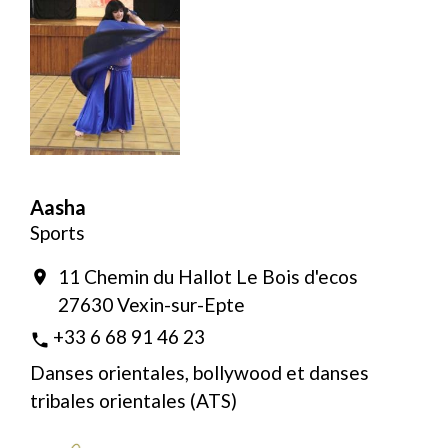
Aasha
Sports
11 Chemin du Hallot Le Bois d'ecos
location_on
27630 Vexin-sur-Epte
+33 6 68 91 46 23
phone
Danses orientales, bollywood et danses
tribales orientales (ATS)