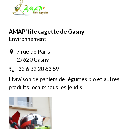
AMAP'tite cagette de Gasny
Environnement
7 rue de Paris
location_on
27620 Gasny
+33 6 32 20 63 59
phone
Livraison de paniers de légumes bio et autres
produits locaux tous les jeudis