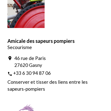
Amicale des sapeurs pompiers
Secourisme
46 rue de Paris
location_on
27620 Gasny
+33 6 30 94 87 06
phone
Conserver et tisser des liens entre les
sapeurs-pompiers