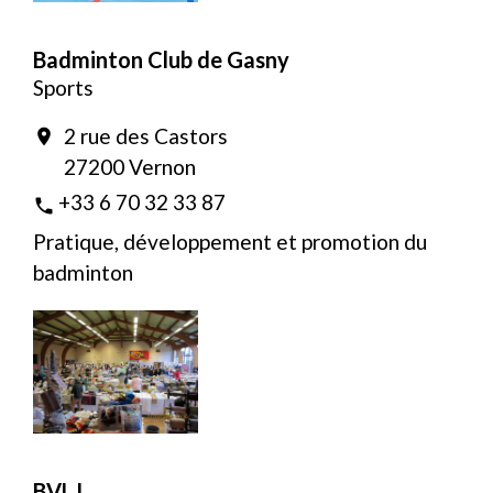
Badminton Club de Gasny
Sports
2 rue des Castors
location_on
27200 Vernon
+33 6 70 32 33 87
phone
Pratique, développement et promotion du
badminton
BVLJ