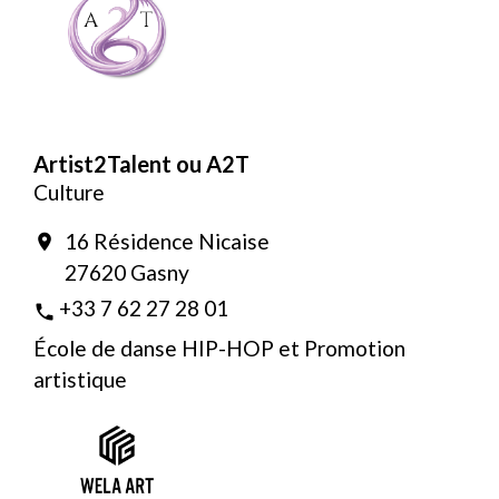
Artist2Talent ou A2T
Culture
16 Résidence Nicaise
location_on
27620 Gasny
+33 7 62 27 28 01
phone
École de danse HIP-HOP et Promotion
artistique