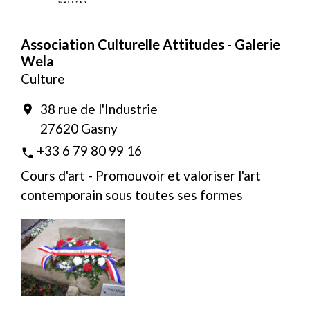
Association Culturelle Attitudes - Galerie
Wela
Culture
38 rue de l'Industrie
location_on
27620 Gasny
+33 6 79 80 99 16
phone
Cours d'art - Promouvoir et valoriser l'art
contemporain sous toutes ses formes