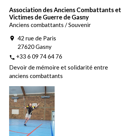
Association des Anciens Combattants et
Victimes de Guerre de Gasny
Anciens combattants / Souvenir
42 rue de Paris
location_on
27620 Gasny
+33 6 09 74 64 76
phone
Devoir de mémoire et solidarité entre
anciens combattants