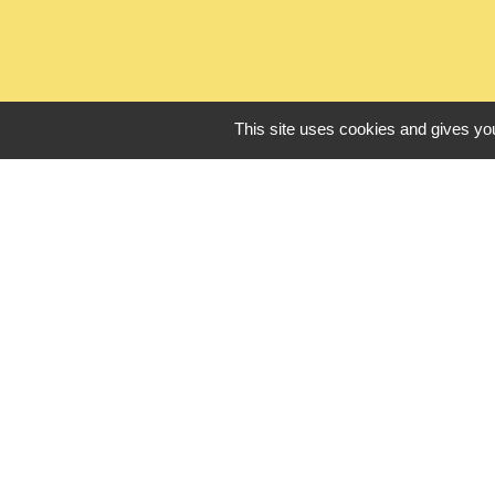
This site uses cookies and gives you
L
Seine Normandie
Office de touris
ADEME - Simulate
Département de 
Logements sénio