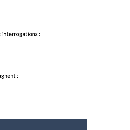
interrogations :
agnent :
r