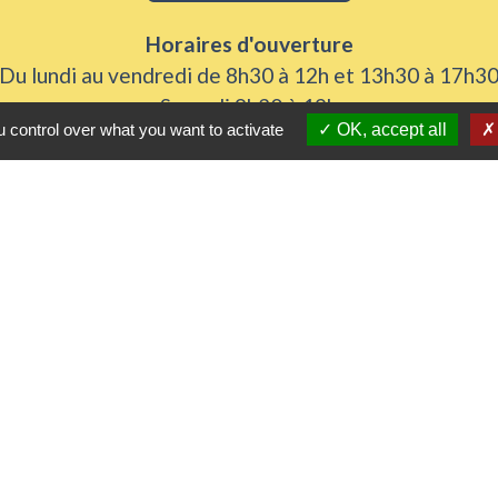
Horaires d'ouverture
Du lundi au vendredi de 8h30 à 12h et 13h30 à 17h3
Samedi 8h30 à 12h
 control over what you want to activate
OK, accept all
iens utiles
 Agglomération
me
urs de nos gestes climats
l'Eure
rs