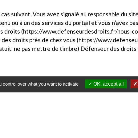
 cas suivant. Vous avez signalé au responsable du site
nu ou à un des services du portail et vous n’avez pa
s droits (https://www.defenseurdesdroits.fr/nous-c
 des droits près de chez vous (https://www.defenseu
gratuit, ne pas mettre de timbre) Défenseur des droit
 control over what you want to activate
OK, accept all
Contacts
Mairie de Gasny
42 rue de Paris
27620 Gasny - FRANCE
+33 2 32 77 54 50