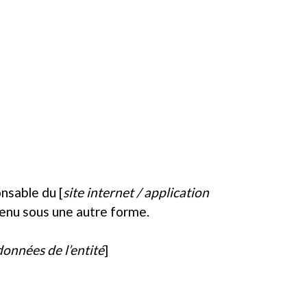
onsable du [
site internet / application
ntenu sous une autre forme.
données de l’entité
]