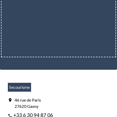
Secourisme
46 rue de Paris
location_on
27620 Gasny
+33 6 30 94 87 06
phone