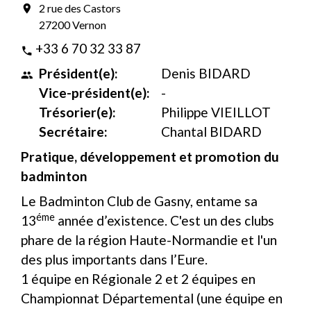
2 rue des Castors
location_on
27200 Vernon
+33 6 70 32 33 87
phone
Président(e):
Denis BIDARD
people
Vice-président(e):
-
Trésorier(e):
Philippe VIEILLOT
Secrétaire:
Chantal BIDARD
Pratique, développement et promotion du
badminton
Le Badminton Club de Gasny, entame sa
éme
13
année d’existence. C'est un des clubs
phare de la région Haute-Normandie et l'un
des plus importants dans l’Eure.
1 équipe en Régionale 2 et 2 équipes en
Championnat Départemental (une équipe en