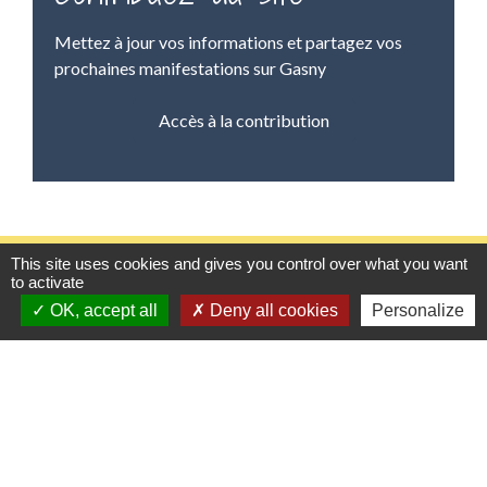
Mettez à jour vos informations et partagez vos
prochaines manifestations sur Gasny
Accès à la contribution
Contacts
This site uses cookies and gives you control over what you want
to activate
Mairie de Gasny
OK, accept all
Deny all cookies
Personalize
42 rue de Paris
27620 Gasny - FRANCE
+33 2 32 77 54 50
Contact par formulaire