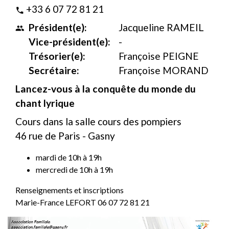
+33 6 07 72 81 21
phone
Président(e):
Jacqueline RAMEIL
people
Vice-président(e):
-
Trésorier(e):
Françoise PEIGNE
Secrétaire:
Françoise MORAND
Lancez-vous à la conquête du monde du
chant lyrique
Cours dans la salle cours des pompiers
46 rue de Paris - Gasny
mardi de 10h à 19h
mercredi de 10h à 19h
Renseignements et inscriptions
Marie-France LEFORT 06 07 72 81 21