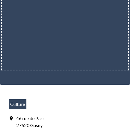
Culture
46 rue de Paris
location_on
27620 Gasny