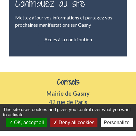
Contribuez au site
Mettez à jour vos informations et partagez vos
prochaines manifestations sur Gasny
Accès à la contribution
Contacts
Mairie de Gasny
42 rue de Paris
This site uses cookies and gives you control over what you want
27620 Gasny - FRANCE
to activate
+33 2 32 77 54 50
OK, accept all
Deny all cookies
Personalize
Contact par formulaire