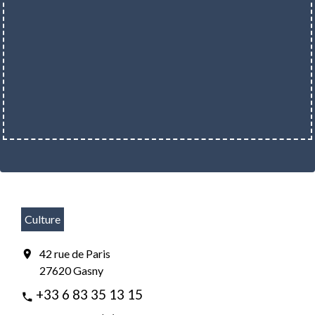
Culture
42 rue de Paris
location_on
27620 Gasny
+33 6 83 35 13 15
phone