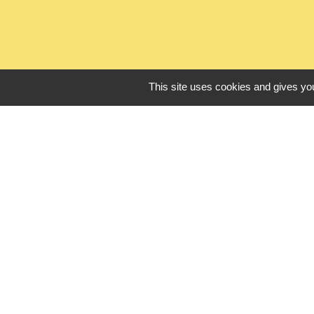
This site uses cookies and gives you
L
Seine Normandie
Office de touris
ADEME - Simulate
Département de 
Logements sénio