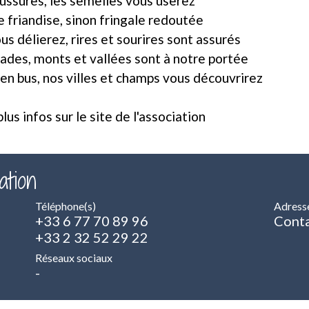
aussures, les semelles vous userez
e friandise, sinon fringale redoutée
s délierez, rires et sourires sont assurés
lades, monts et vallées sont à notre portée
n bus, nos villes et champs vous découvrirez
plus infos sur le
site de l'association
ation
Téléphone(s)
Adress
+33 6 77 70 89 96
Conta
+33 2 32 52 29 22
Réseaux sociaux
-