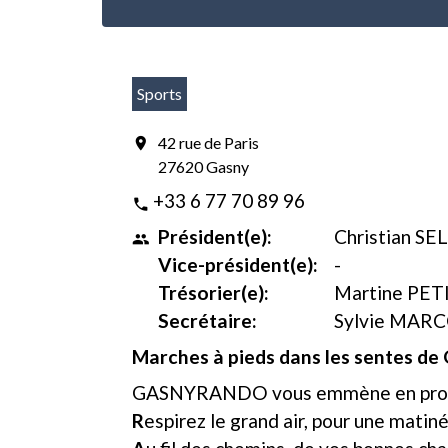
Sports
42 rue de Paris
location_on
27620 Gasny
+33 6 77 70 89 96
phone
Président(e):
Christian SE
people
Vice-président(e):
-
Trésorier(e):
Martine PET
Secrétaire:
Sylvie MAR
Marches à pieds dans les sentes de 
GASNYRANDO vous emmène en prom
R
espirez le grand air, pour une matin