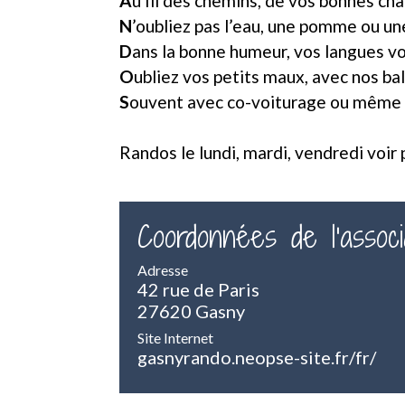
A
u fil des chemins, de vos bonnes ch
N
’oubliez pas l’eau, une pomme ou un
D
ans la bonne humeur, vos langues vou
O
ubliez vos petits maux, avec nos ba
S
ouvent avec co-voiturage ou même e
Randos le lundi, mardi, vendredi voir 
Coordonnées de l'associ
Adresse
42 rue de Paris
27620 Gasny
Site Internet
gasnyrando.neopse-site.fr/fr/