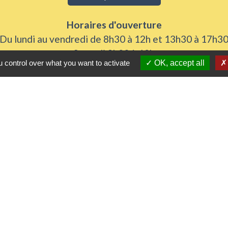
Horaires d'ouverture
Du lundi au vendredi de 8h30 à 12h et 13h30 à 17h3
Samedi 8h30 à 12h
 control over what you want to activate
OK, accept all
iens utiles
 Agglomération
me
urs de nos gestes climats
l'Eure
rs