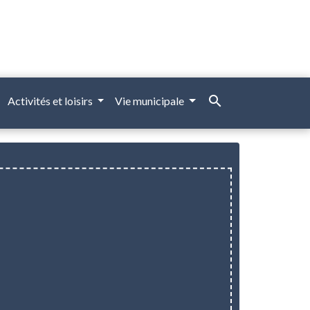
search
Activités et loisirs
Vie municipale