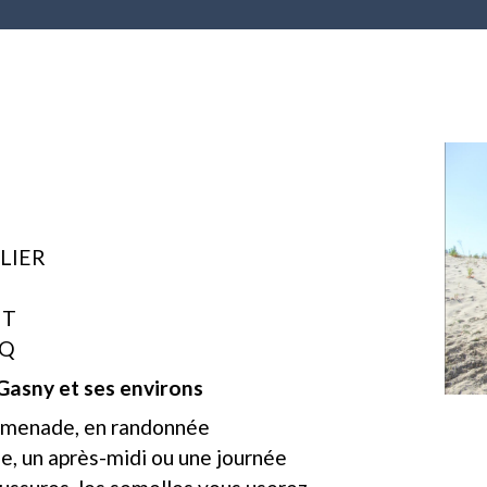
LLIER
IT
CQ
Gasny et ses environs
enade, en randonnée
ée, un après-midi ou une journée