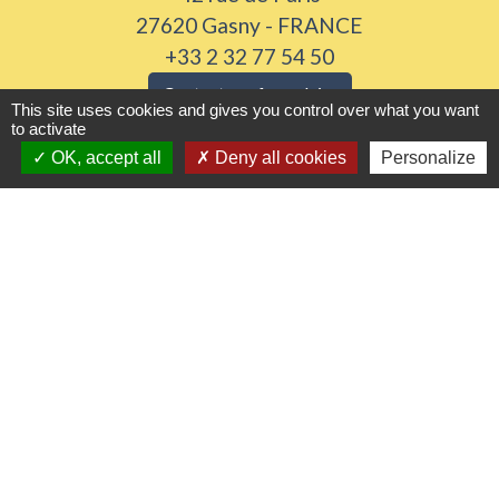
27620 Gasny - FRANCE
+33 2 32 77 54 50
Contact par formulaire
This site uses cookies and gives you control over what you want
to activate
Horaires d'ouverture
OK, accept all
Deny all cookies
Personalize
Du lundi au vendredi de 8h30 à 12h et 13h30 à
17h30
Samedi 8h30 à 12h
Liens utiles
Seine Normandie Agglomération
Office de tourisme