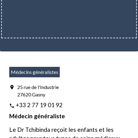
Médecins généralistes
25 rue de l'Industrie
location_on
27620 Gasny
+33 2 77 19 01 92
phone
Médecin généraliste
Le Dr Tchibinda reçoit les enfants et les