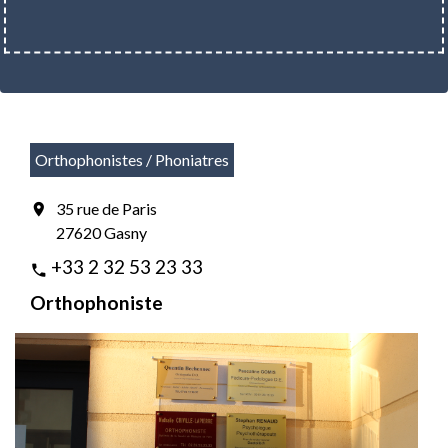
Orthophonistes / Phoniatres
35 rue de Paris
location_on
27620 Gasny
+33 2 32 53 23 33
phone
Orthophoniste