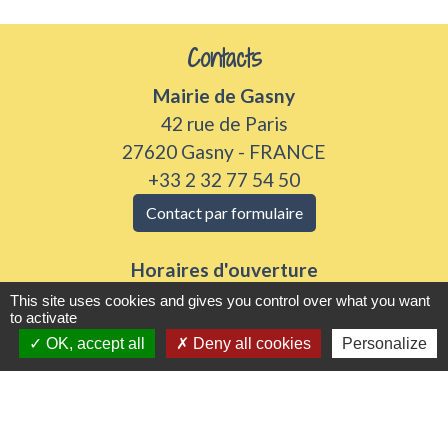
Contacts
Mairie de Gasny
42 rue de Paris
27620 Gasny - FRANCE
+33 2 32 77 54 50
Contact par formulaire
Horaires d'ouverture
Du lundi au vendredi de 8h30 à 12h et 13h30 à
This site uses cookies and gives you control over what you want
to activate
17h30
OK, accept all
Deny all cookies
Personalize
Samedi 8h30 à 12h