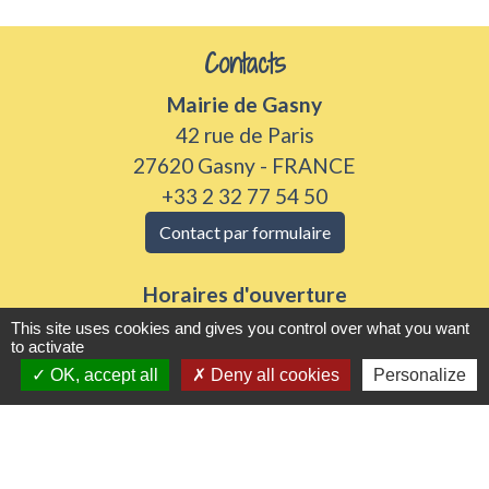
Contacts
Mairie de Gasny
42 rue de Paris
27620 Gasny - FRANCE
+33 2 32 77 54 50
Contact par formulaire
Horaires d'ouverture
Du lundi au vendredi de 8h30 à 12h et 13h30 à
This site uses cookies and gives you control over what you want
to activate
17h30
OK, accept all
Deny all cookies
Personalize
Samedi 8h30 à 12h