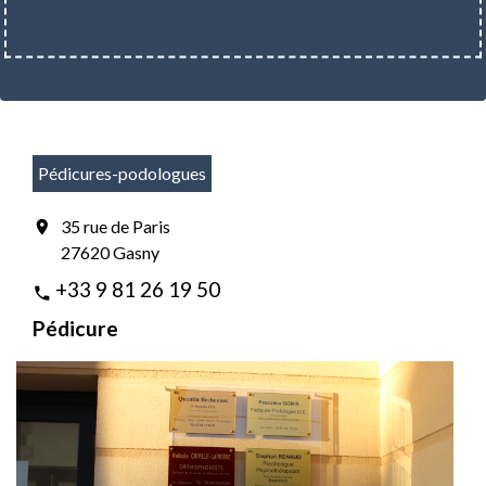
Pédicures-podologues
35 rue de Paris
location_on
27620 Gasny
+33 9 81 26 19 50
phone
Pédicure