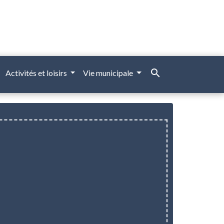
search
Activités et loisirs
Vie municipale