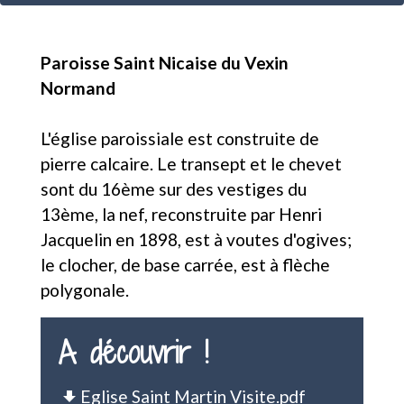
Paroisse Saint Nicaise du Vexin
Normand
L'église paroissiale est construite de
pierre calcaire. Le transept et le chevet
sont du 16ème sur des vestiges du
13ème, la nef, reconstruite par Henri
Jacquelin en 1898, est à voutes d'ogives;
le clocher, de base carrée, est à flèche
polygonale.
A découvrir !
Eglise Saint Martin Visite.pdf
file_download