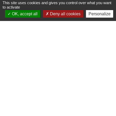
This site uses cookies and gives you control over what you want
to activate
OK, accept all
Deny all cookies
Personalize
Contacts
Mairie de Gasny
42 rue de Paris
27620 Gasny - FRANCE
+33 2 32 77 54 50
Contact par formulaire