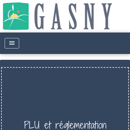
menu
PLU et réglementation