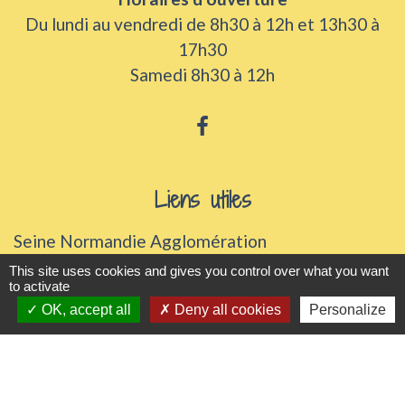
Du lundi au vendredi de 8h30 à 12h et 13h30 à
17h30
Samedi 8h30 à 12h
Liens utiles
Seine Normandie Agglomération
Office de tourisme
This site uses cookies and gives you control over what you want
to activate
ADEME - Simulateurs de nos gestes climats
OK, accept all
Deny all cookies
Personalize
Département de l'Eure
Logements séniors
Mentions légales
-
Politique de confidentialité
-