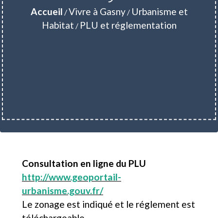
Accueil
Vivre à Gasny
Urbanisme et
/
/
Habitat
PLU et réglementation
/
Consultation en ligne du PLU
http://www.geoportail-
urbanisme.gouv.fr/
Le zonage est indiqué et le réglement est
téléchargeable.