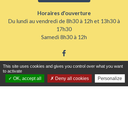
Horaires d'ouverture
Du lundi au vendredi de 8h30 à 12h et 13h30 à
17h30
Samedi 8h30 à 12h
This site uses cookies and gives you control over what you want
to activate
Liens utiles
OK, accept all
Deny all cookies
Personalize
Seine Normandie Agglomération
Office de tourisme
ADEME - Simulateurs de nos gestes climats
Département de l'Eure
Logements séniors