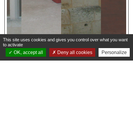
This site uses cookies and gives you control over what you want
to activate
OK, accept all
Deny all cookies
Personalize
Coordonnées du lieu
Responsable
Mairie de Gasny
Adresse
Place 18 juin
27620 Gasny