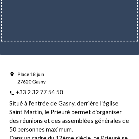
Place 18 juin
location_on
27620 Gasny
+33 2 32 77 54 50
phone
Situé à l'entrée de Gasny, derrière l'église
Saint Martin, le Prieuré permet d'organiser
des réunions et des assemblées générales de
50 personnes maximum.
Dans un cadre du 12ème siècle, ce Prieuré se