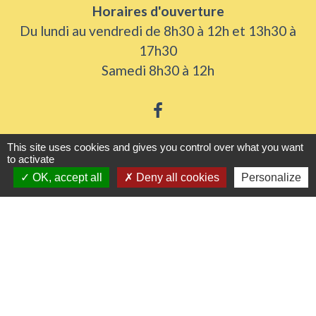
Horaires d'ouverture
Du lundi au vendredi de 8h30 à 12h et 13h30 à
17h30
Samedi 8h30 à 12h
This site uses cookies and gives you control over what you want
to activate
Liens utiles
OK, accept all
Deny all cookies
Personalize
Seine Normandie Agglomération
Office de tourisme
ADEME - Simulateurs de nos gestes climats
Département de l'Eure
Logements séniors
Mentions légales
-
Politique de confidentialité
-