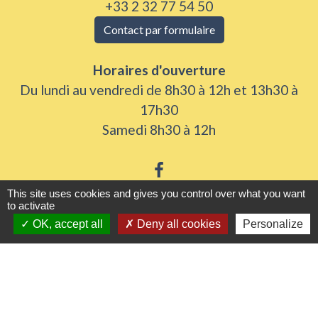
+33 2 32 77 54 50
Contact par formulaire
Horaires d'ouverture
Du lundi au vendredi de 8h30 à 12h et 13h30 à
17h30
Samedi 8h30 à 12h
This site uses cookies and gives you control over what you want
to activate
Liens utiles
OK, accept all
Deny all cookies
Personalize
Seine Normandie Agglomération
Office de tourisme
ADEME - Simulateurs de nos gestes climats