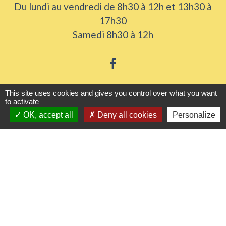
Du lundi au vendredi de 8h30 à 12h et 13h30 à
17h30
Samedi 8h30 à 12h
This site uses cookies and gives you control over what you want
Liens utiles
to activate
OK, accept all
Deny all cookies
Personalize
Seine Normandie Agglomération
Office de tourisme
ADEME - Simulateurs de nos gestes climats
Département de l'Eure
Logements séniors
Mentions légales
-
Politique de confidentialité
-