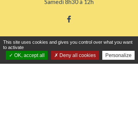
Samedi 8h30 à 12h
Liens utiles
This site uses cookies and gives you control over what you want
to activate
OK, accept all
Deny all cookies
Personalize
Seine Normandie Agglomération
Office de tourisme
ADEME - Simulateurs de nos gestes climats
Département de l'Eure
Logements séniors
Mentions légales
-
Politique de confidentialité
-
Accessibilité
-
Plan du site
-
Gestion des cookies