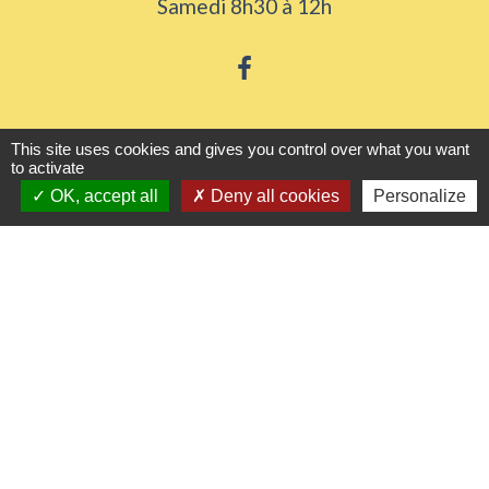
Samedi 8h30 à 12h
Liens utiles
This site uses cookies and gives you control over what you want
to activate
OK, accept all
Deny all cookies
Personalize
Seine Normandie Agglomération
Office de tourisme
ADEME - Simulateurs de nos gestes climats
Département de l'Eure
Logements séniors
Mentions légales
-
Politique de confidentialité
-
Accessibilité
-
Plan du site
-
Gestion des cookies