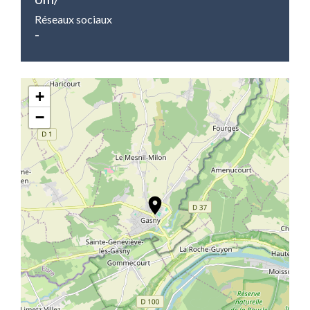
Réseaux sociaux
-
+
−
location_on