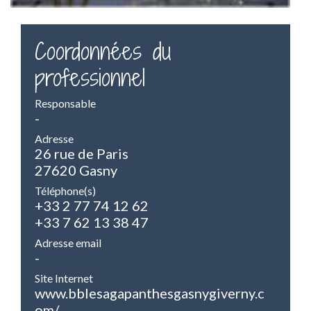
Coordonnées du
professionnel
Responsable
-
Adresse
26 rue de Paris
27620 Gasny
Téléphone(s)
+33 2 77 74 12 62
+33 7 62 13 38 47
Adresse email
-
Site Internet
www.bblesagapanthesgasnygiverny.c
om/