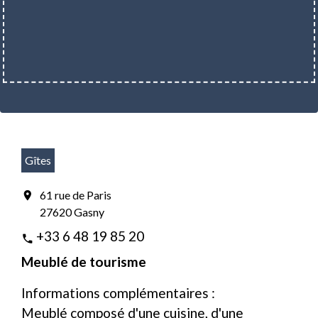
Gîtes
61 rue de Paris
location_on
27620 Gasny
+33 6 48 19 85 20
phone
Meublé de tourisme
Informations complémentaires :
Meublé composé d'une cuisine, d'une