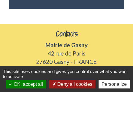
Contacts
Mairie de Gasny
42 rue de Paris
27620 Gasny - FRANCE
+33 2 32 77 54 50
This site uses cookies and gives you control over what you want
to activate
Contact par formulaire
OK, accept all
Deny all cookies
Personalize
Horaires d'ouverture
Du lundi au vendredi de 8h30 à 12h et 13h30 à
17h30
Samedi 8h30 à 12h