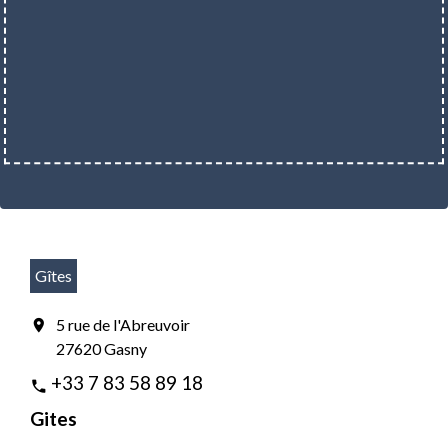
Gîtes
5 rue de l'Abreuvoir
location_on
27620 Gasny
+33 7 83 58 89 18
phone
Gites