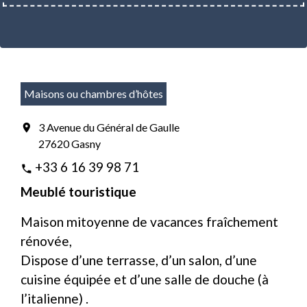
Maisons ou chambres d’hôtes
3 Avenue du Général de Gaulle
location_on
27620 Gasny
+33 6 16 39 98 71
phone
Meublé touristique
Maison mitoyenne de vacances fraîchement
rénovée,
Dispose d’une terrasse, d’un salon, d’une
cuisine équipée et d’une salle de douche (à
l’italienne) .