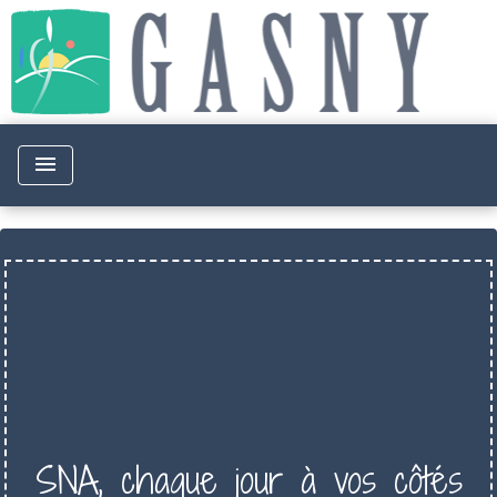
menu
SNA, chaque jour à vos côtés