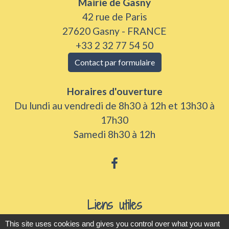
Mairie de Gasny
42 rue de Paris
27620 Gasny - FRANCE
+33 2 32 77 54 50
Contact par formulaire
Horaires d'ouverture
Du lundi au vendredi de 8h30 à 12h et 13h30 à
17h30
Samedi 8h30 à 12h
Liens utiles
This site uses cookies and gives you control over what you want
Seine Normandie Agglomération