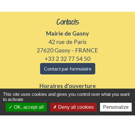
Contacts
Mairie de Gasny
42 rue de Paris
27620 Gasny - FRANCE
+33 2 32 77 54 50
Contact par formulaire
Horaires d'ouverture
Du lundi au vendredi de 8h30 à 12h et 13h30 à
This site uses cookies and gives you control over what you want
to activate
17h30
OK, accept all
Deny all cookies
Personalize
Samedi 8h30 à 12h