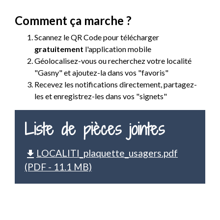
Comment ça marche ?
Scannez le QR Code pour télécharger
gratuitement
l'application mobile
Géolocalisez-vous ou recherchez votre localité
"Gasny" et ajoutez-la dans vos "favoris"
Recevez les notifications directement, partagez-
les et enregistrez-les dans vos "signets"
Liste de pièces jointes
LOCALITI_plaquette_usagers.pdf
file_download
(PDF - 11.1 MB)