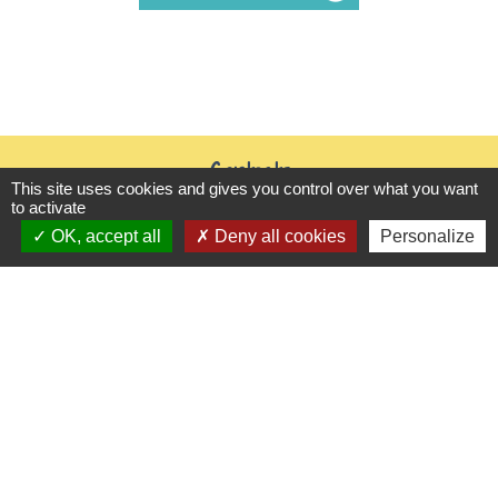
Contacts
This site uses cookies and gives you control over what you want
to activate
Mairie de Gasny
OK, accept all
Deny all cookies
Personalize
42 rue de Paris
27620 Gasny - FRANCE
+33 2 32 77 54 50
Contact par formulaire
Horaires d'ouverture
Du lundi au vendredi de 8h30 à 12h et 13h30 à
17h30