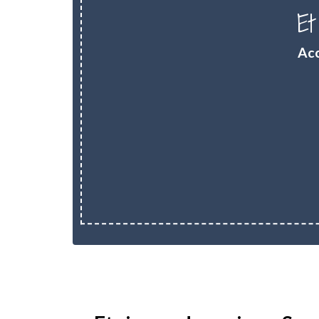
Et
Acc