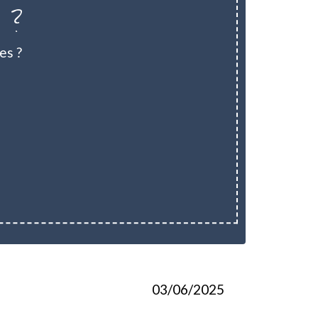
s ?
es ?
03/06/2025