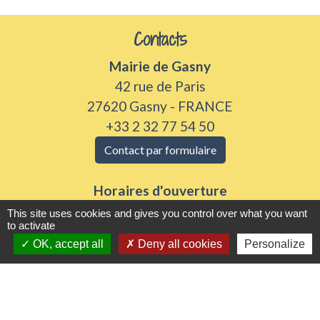
Contacts
Mairie de Gasny
42 rue de Paris
27620 Gasny - FRANCE
+33 2 32 77 54 50
Contact par formulaire
Horaires d'ouverture
Du lundi au vendredi de 8h30 à 12h et 13h30 à
This site uses cookies and gives you control over what you want
to activate
17h30
OK, accept all
Deny all cookies
Personalize
Samedi 8h30 à 12h