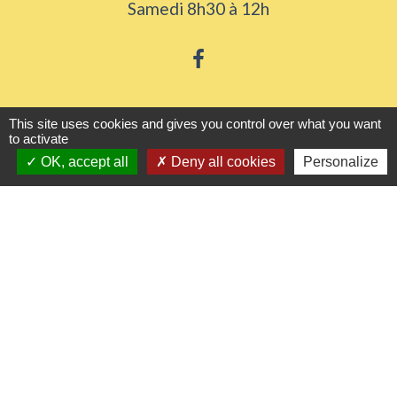
Samedi 8h30 à 12h
Liens utiles
This site uses cookies and gives you control over what you want
to activate
OK, accept all
Deny all cookies
Personalize
Seine Normandie Agglomération
Office de tourisme
ADEME - Simulateurs de nos gestes climats
Département de l'Eure
Logements séniors
Mentions légales
-
Politique de confidentialité
-
Accessibilité
-
Plan du site
-
Gestion des cookies