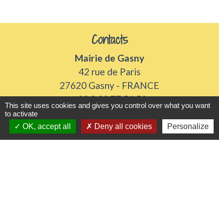
Contacts
Mairie de Gasny
42 rue de Paris
27620 Gasny - FRANCE
+33 2 32 77 54 50
This site uses cookies and gives you control over what you want
to activate
Contact par formulaire
OK, accept all
Deny all cookies
Personalize
Horaires d'ouverture
Du lundi au vendredi de 8h30 à 12h et 13h30 à
17h30
Samedi 8h30 à 12h