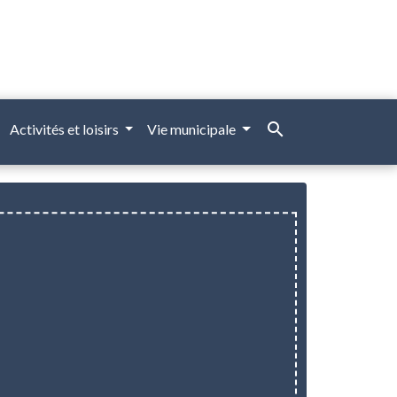
search
Activités et loisirs
Vie municipale