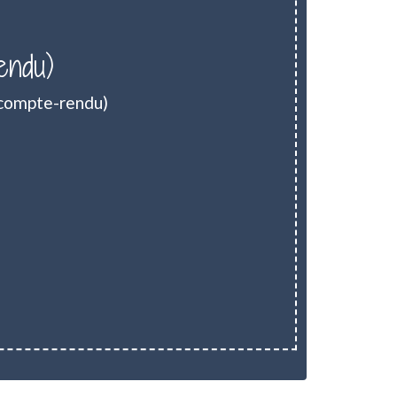
endu)
(compte-rendu)