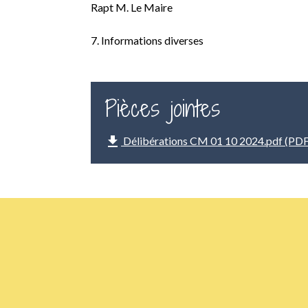
Rapt M. Le Maire
7. Informations diverses
Pièces jointes
file_download
Délibérations CM 01 10 2024.pdf (PDF