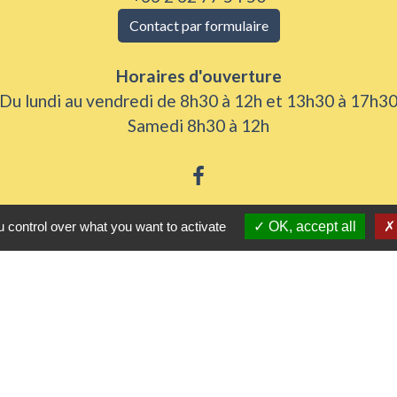
Contact par formulaire
Horaires d'ouverture
Du lundi au vendredi de 8h30 à 12h et 13h30 à 17h3
Samedi 8h30 à 12h
 control over what you want to activate
OK, accept all
iens utiles
 Agglomération
me
urs de nos gestes climats
l'Eure
rs