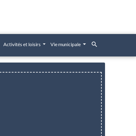
search
Activités et loisirs
Vie municipale