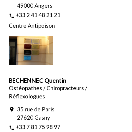
49000 Angers
+33 2 41 48 21 21
phone
Centre Antipoison
BECHENNEC Quentin
Ostéopathes / Chiropracteurs /
Réflexologues
35 rue de Paris
location_on
27620 Gasny
+33 7 81 75 98 97
phone